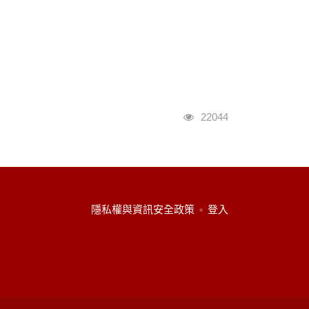
瀏覽人次
22044
:::
隱私權與資訊安全政策
登入