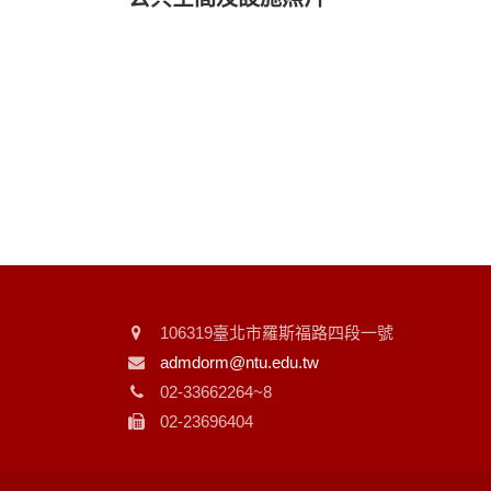
106319臺北市羅斯福路四段一號
admdorm@ntu.edu.tw
02-33662264~8
02-23696404