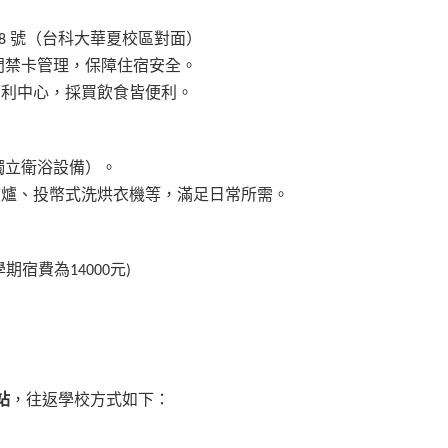
38 號（台科大華夏校區對面）
門禁卡管理，保障住宿安全。
福利中心，採買飲食皆便利。
獨立衛浴設備）。
爐、投幣式洗烘衣機等，滿足日常所需。
學期宿費為14000元)
站
，往返學校方式如下：