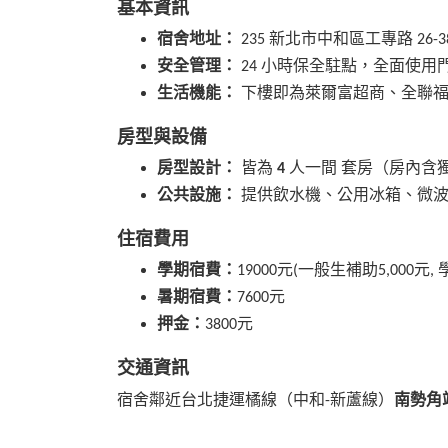
基本資訊
宿舍地址：
235
新北市中和區工專路 26-
安全管理：
24
小時保全駐點，全面使用
生活機能：
下樓即為萊爾富超商、全聯
房型與設備
房型設計：
皆為
4
人一間 套房（房內含
公共設施：
提供飲水機、公用冰箱、微波
住宿費用
學期宿費：
19000元
(
一般生補助5,000元, 
暑期宿費：
7600元
押金：
3800元
交通資訊
宿舍鄰近台北捷運橘線（中和-新蘆線）
南勢角