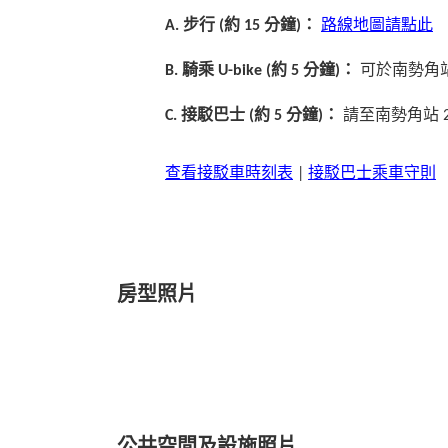
A. 步行 (約 15 分鐘)：
路線地圖請點此
B. 騎乘 U-bike (約 5 分鐘)：
可於南勢角站
C. 接駁巴士 (約 5 分鐘)：
請至南勢角站 
查看接駁車時刻表
|
接駁巴士乘車守則
房型照片
公共空間及設施照片